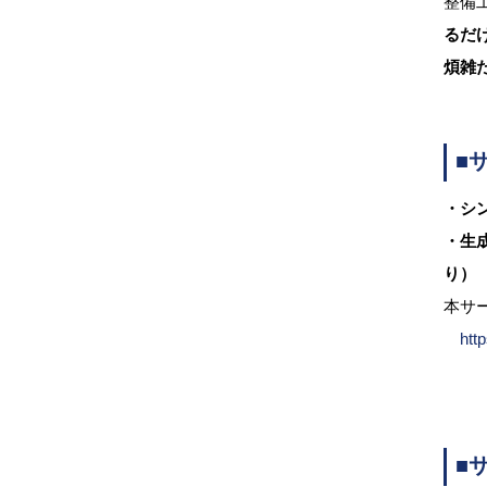
整備
るだ
煩雑
■
・シ
・生
り）
本サ
htt
■