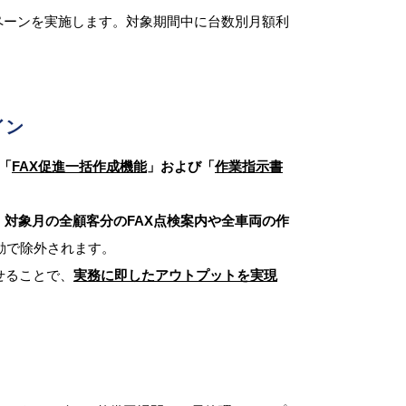
ンペーンを実施します。対象期間中に台数別月額利
イン
「
FAX促進一括作成機能
」および「
作業指示書
けで、対象月の全顧客分のFAX点検案内や全車両の作
動で除外されます。
せることで、
実務に即したアウトプットを実現