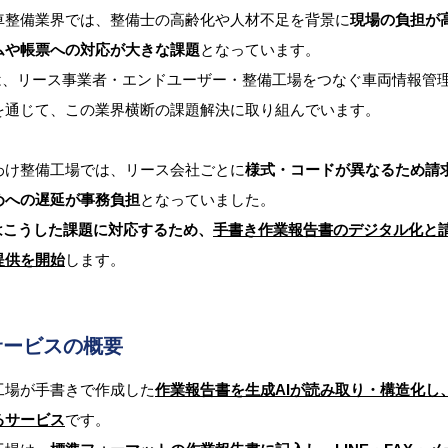
車整備業界では、整備士の高齢化や人材不足を背景に
現場の負担が
ムや帳票への対応が大きな課題
となっています。
は、リース事業者・エンドユーザー・整備工場をつなぐ車両情報管理プラ
を通じて、この業界横断の課題解決に取り組んでいます。
わけ整備工場では、リース会社ごとに
様式・コードが異なるため請
めへの遅延が事務負担
となっていました。
Lはこうした課題に対応するため、
手書き作業報告書のデジタル化と
提供を開始
します。
サービスの概要
工場が手書きで作成した
作業報告書を生成AIが読み取り・構造化し
るサービス
です。