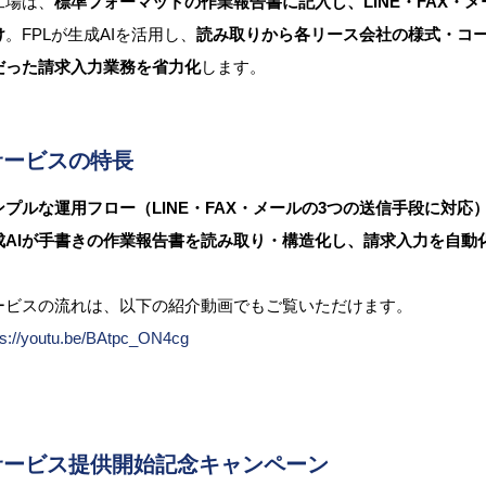
工場は、
標準フォーマットの作業報告書に記入し、LINE・FAX・
け
。FPLが生成AIを活用し、
読み取りから各リース会社の様式・コ
だった請求入力業務を省力化
します。
サービスの特長
ンプルな運用フロー（LINE・FAX・メールの3つの送信手段に対応
成AIが手書きの作業報告書を読み取り・構造化し、請求入力を自動
ービスの流れは、以下の紹介動画でもご覧いただけます。
ps://youtu.be/BAtpc_ON4cg
サービス提供開始記念キャンペーン