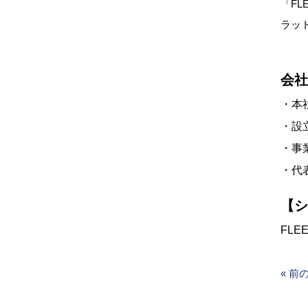
「F
ラッ
会社
・本
・設立
・事業
・代
【シ
FLE
« 前