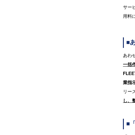
サー
用料
■
あわせ
一括
FLE
業指
リー
し、
■