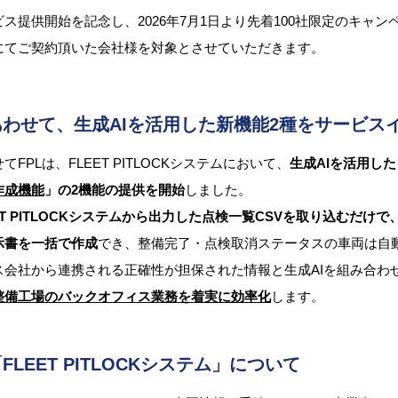
ビス提供開始を記念し、2026年7月1日より先着100社限定のキャ
にてご契約頂いた会社様を対象とさせていただきます。
あわせて、生成AIを活用した新機能2種をサービス
てFPLは、FLEET PITLOCKシステムにおいて、
生成AIを活用した
作成機能
」の2機能の提供を開始
しました。
ET PITLOCKシステムから出力した点検一覧CSVを取り込むだ
示書を一括で作成
でき、整備完了・点検取消ステータスの車両は自
ス会社から連携される正確性が担保された情報と生成AIを組み合わ
整備工場のバックオフィス業務を着実に効率化
します。
「FLEET PITLOCKシステム」について