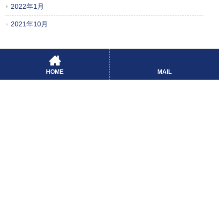
2022年1月
2021年10月
HOME
MAIL
FLEET PITLOCK株式会社
〒100-0004 東京都千代田区大手町一丁目1番3号
ホーム
お問い合わせ
サイトマップ
プライバシーポリシー
利用規約
システム利用について